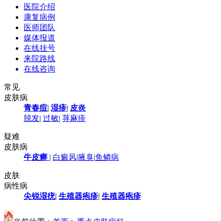
医院介绍
康复病例
医师团队
媒体报道
在线挂号
来院路线
在线咨询
常见
皮肤病
青春痘
|
湿疹
|
皮炎
脱发
|
过敏
|
荨麻疹
疑难
皮肤病
牛皮癣
|
白癜风
|
腋臭
|
鱼鳞病
皮肤
病性病
尖锐湿疣
|
生殖器疱疹
|
生殖器疱疹