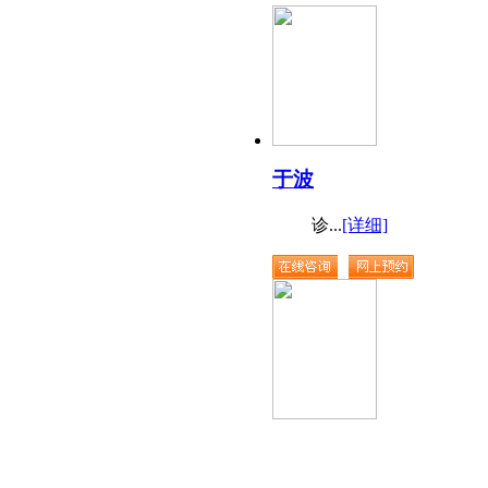
于波
诊...
[详细]