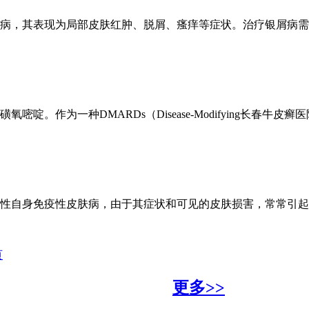
病，其表现为局部皮肤红肿、脱屑、瘙痒等症状。治疗银屑病需要
种DMARDs（Disease-Modifying长春牛皮癣医院指出，An
性自身免疫性皮肤病，由于其症状和可见的皮肤损害，常常引起社
页
更多>>