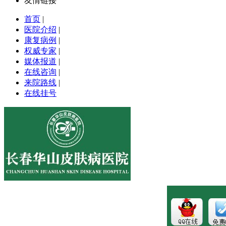
友情链接
首页
|
医院介绍
|
康复病例
|
权威专家
|
媒体报道
|
在线咨询
|
来院路线
|
在线挂号
医院地址:长春市南关区大经路356号1-7层
健康热线：043181089997
版权所有:长春博润皮肤病医院