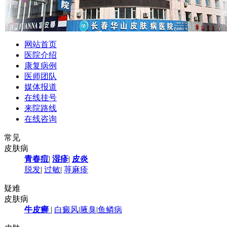
网站首页
医院介绍
康复病例
医师团队
媒体报道
在线挂号
来院路线
在线咨询
常见
皮肤病
青春痘
|
湿疹
|
皮炎
脱发
|
过敏
|
荨麻疹
疑难
皮肤病
牛皮癣
|
白癜风
|
腋臭
|
鱼鳞病