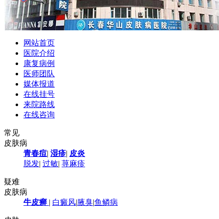
网站首页
医院介绍
康复病例
医师团队
媒体报道
在线挂号
来院路线
在线咨询
常见
皮肤病
青春痘
|
湿疹
|
皮炎
脱发
|
过敏
|
荨麻疹
疑难
皮肤病
牛皮癣
|
白癜风
|
腋臭
|
鱼鳞病