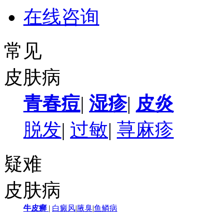
在线咨询
常见
皮肤病
青春痘
|
湿疹
|
皮炎
脱发
|
过敏
|
荨麻疹
疑难
皮肤病
牛皮癣
|
白癜风
|
腋臭
|
鱼鳞病