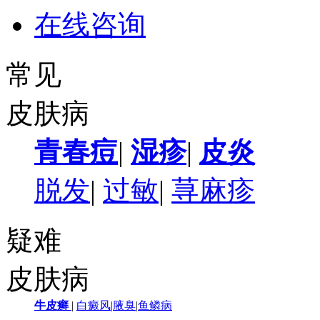
在线咨询
常见
皮肤病
青春痘
|
湿疹
|
皮炎
脱发
|
过敏
|
荨麻疹
疑难
皮肤病
牛皮癣
|
白癜风
|
腋臭
|
鱼鳞病