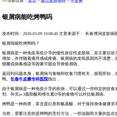
当前位置：
首页
>
重点皮肤病科
>
牛皮癣
银屑病能吃烤鸭吗
发布时间：2026-03-09 10:08:46
文章来源于： 长春博润皮肤病
银屑病能吃烤鸭吗？
银屑病是一种免疫系统介导的慢性炎症性皮肤病，其主要症状
增加，并伴随着瘙痒感或疼痛。银屑病的发病原因尚不清楚，但目前
细菌或病毒感染等因素可能会导致银屑病。
返回到问题本身，银屑病与食物和饮食习惯有关，据我所知，
鸭。
长春牛皮癣专科医院
指出，
由于银屑病是一种免疫介导的疾病，可以通过一些特定的饮食
剂、补充ω-3脂肪酸和维生素D等的食物可以对抗银屑病。
烤鸭是一种肉类，富含蛋白质和氨基酸，对于保持身体健康非
当然，需要注意的是烤鸭的烹饪方法，一些油脂和大量的盐在