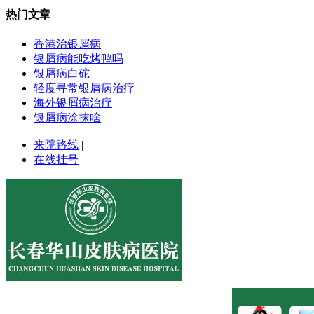
热门文章
香港治银屑病
银屑病能吃烤鸭吗
银屑病白砣
轻度寻常银屑病治疗
海外银屑病治疗
银屑病涂抹啥
来院路线
|
在线挂号
医院地址:长春市南关区大经路356号1-7层