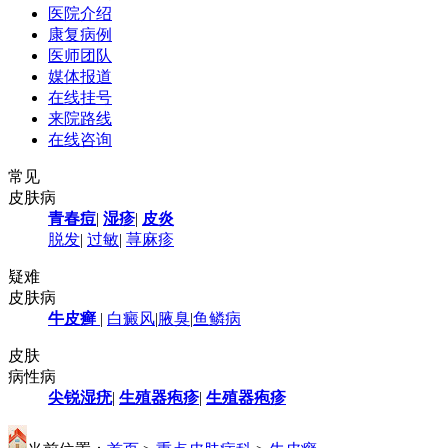
医院介绍
康复病例
医师团队
媒体报道
在线挂号
来院路线
在线咨询
常见
皮肤病
青春痘
|
湿疹
|
皮炎
脱发
|
过敏
|
荨麻疹
疑难
皮肤病
牛皮癣
|
白癜风
|
腋臭
|
鱼鳞病
皮肤
病性病
尖锐湿疣
|
生殖器疱疹
|
生殖器疱疹