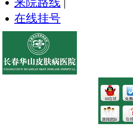
来院路线
|
在线挂号
医院地址:长春市南关区大经路356号1-7层
健康热线：043181089997
版权所有:长春博润皮肤病医院
注：本站所有皮肤疾病相关信息内容仅供参考，不能代表医
生的诊断和治疗，就医请遵照医生诊断。