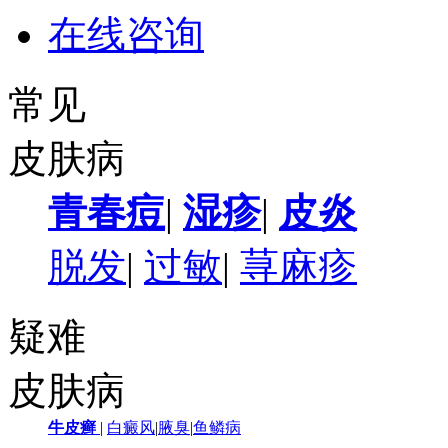
在线咨询
常见
皮肤病
青春痘
|
湿疹
|
皮炎
脱发
|
过敏
|
荨麻疹
疑难
皮肤病
牛皮癣
|
白癜风
|
腋臭
|
鱼鳞病