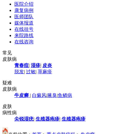
医院介绍
康复病例
医师团队
媒体报道
在线挂号
来院路线
在线咨询
常见
皮肤病
青春痘
|
湿疹
|
皮炎
脱发
|
过敏
|
荨麻疹
疑难
皮肤病
牛皮癣
|
白癜风
|
腋臭
|
鱼鳞病
皮肤
病性病
尖锐湿疣
|
生殖器疱疹
|
生殖器疱疹