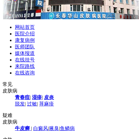
网站首页
医院介绍
康复病例
医师团队
媒体报道
在线挂号
来院路线
在线咨询
常见
皮肤病
青春痘
|
湿疹
|
皮炎
脱发
|
过敏
|
荨麻疹
疑难
皮肤病
牛皮癣
|
白癜风
|
腋臭
|
鱼鳞病