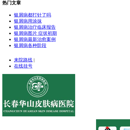
热门文章
银屑病都打针了吗
银屑病用涂抹
银屑病治疗临床报告
银屑病图片 症状初期
银屑病最新治愈案例
银屑病各种阶段
来院路线
|
在线挂号
医院地址:长春市南关区大经路356号1-7层