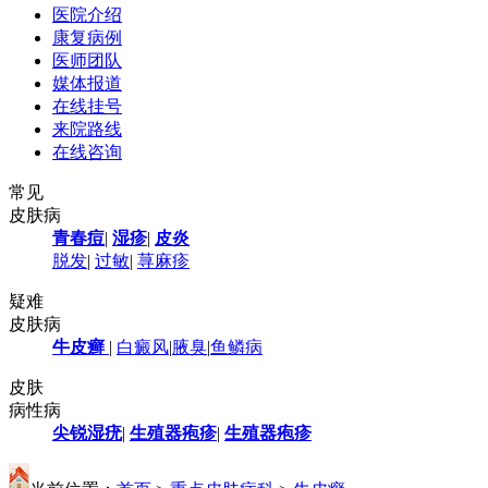
医院介绍
康复病例
医师团队
媒体报道
在线挂号
来院路线
在线咨询
常见
皮肤病
青春痘
|
湿疹
|
皮炎
脱发
|
过敏
|
荨麻疹
疑难
皮肤病
牛皮癣
|
白癜风
|
腋臭
|
鱼鳞病
皮肤
病性病
尖锐湿疣
|
生殖器疱疹
|
生殖器疱疹