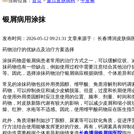
当前位置：
首页
>
重点皮肤病科
>
牛皮癣
银屑病用涂抹
发布时间：2026-05-12 09:21:31
文章来源于： 长春博润皮肤病
药物治疗的优缺点及治疗方案选择
涂抹药物是银屑病患者常用的治疗方式之一，可以缓解症状、
抹药物也有一些缺点，例如使用过程中需要注意结合其他治疗
等。因此，选择涂抹药物治疗银屑病应根据病情、个体差异和
常见的涂抹药物包括外用类固醇、维甲酸、角质溶解剂和钙调
药物，可以抑制炎症和减少皮鳞脱落。但是，过度和长期使用
在使用外用类固醇时应注意使用的位置、频率、剂量、时间和
药物，对皮肤新陈代谢有较大的影响，可以减少皮屑和缩小斑
燥、红肿、水疱等不适感。因此，使用维甲酸药物应在医生指
此外，角质溶解剂如沙丁胺醇、尿素等可以软化角质，促进序
疗方法结合使用能够发挥更好的疗效。再有，钙调素具有抑制
程中也需要根据个体差异和病情来选
长春博润银屑病医院
指出