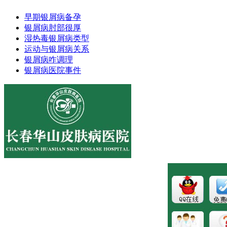
早期银屑病备孕
银屑病肘部很厚
湿热毒银屑病类型
运动与银屑病关系
银屑病咋调理
银屑病医院事件
医院地址:长春市南关区大经路356号1-7层
健康热线：043181089997
版权所有:长春博润皮肤病医院
注：本站所有皮肤疾病相关信息内容仅供参考，不能代表医
生的诊断和治疗，就医请遵照医生诊断。