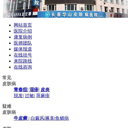
网站首页
医院介绍
康复病例
医师团队
媒体报道
在线挂号
来院路线
在线咨询
常见
皮肤病
青春痘
|
湿疹
|
皮炎
脱发
|
过敏
|
荨麻疹
疑难
皮肤病
牛皮癣
|
白癜风
|
腋臭
|
鱼鳞病