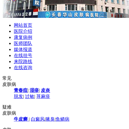
网站首页
医院介绍
康复病例
医师团队
媒体报道
在线挂号
来院路线
在线咨询
常见
皮肤病
青春痘
|
湿疹
|
皮炎
脱发
|
过敏
|
荨麻疹
疑难
皮肤病
牛皮癣
|
白癜风
|
腋臭
|
鱼鳞病