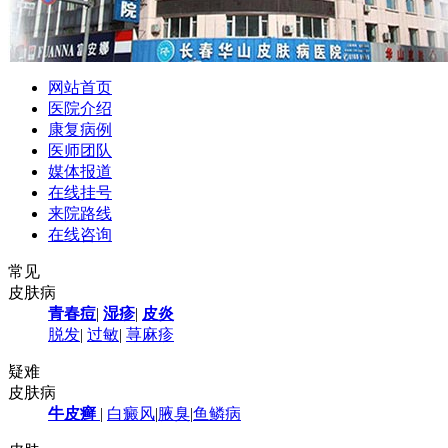
网站首页
医院介绍
康复病例
医师团队
媒体报道
在线挂号
来院路线
在线咨询
常见
皮肤病
青春痘
|
湿疹
|
皮炎
脱发
|
过敏
|
荨麻疹
疑难
皮肤病
牛皮癣
|
白癜风
|
腋臭
|
鱼鳞病