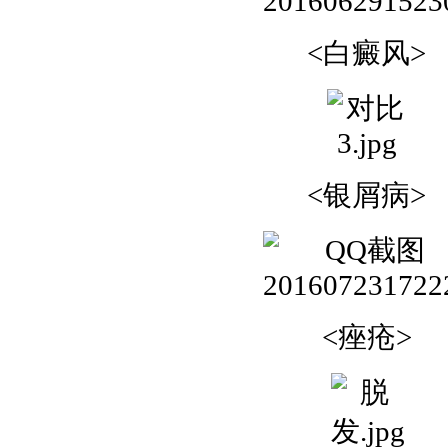
<白癜风>
<银屑病>
<痤疮>