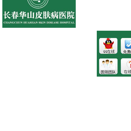
医院地址:长春市南关区大经路356号1-7层
健康热线：043181089997
版权所有:长春博润皮肤病医院
注：本站所有皮肤疾病相关信息内容仅供参考，不能代表医
生的诊断和治疗，就医请遵照医生诊断。