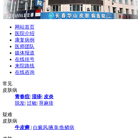
网站首页
医院介绍
康复病例
医师团队
媒体报道
在线挂号
来院路线
在线咨询
常见
皮肤病
青春痘
|
湿疹
|
皮炎
脱发
|
过敏
|
荨麻疹
疑难
皮肤病
牛皮癣
|
白癜风
|
腋臭
|
鱼鳞病