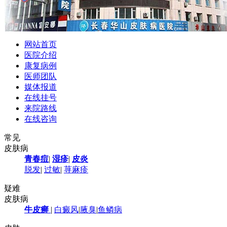
网站首页
医院介绍
康复病例
医师团队
媒体报道
在线挂号
来院路线
在线咨询
常见
皮肤病
青春痘
|
湿疹
|
皮炎
脱发
|
过敏
|
荨麻疹
疑难
皮肤病
牛皮癣
|
白癜风
|
腋臭
|
鱼鳞病