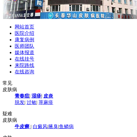
网站首页
医院介绍
康复病例
医师团队
媒体报道
在线挂号
来院路线
在线咨询
常见
皮肤病
青春痘
|
湿疹
|
皮炎
脱发
|
过敏
|
荨麻疹
疑难
皮肤病
牛皮癣
|
白癜风
|
腋臭
|
鱼鳞病