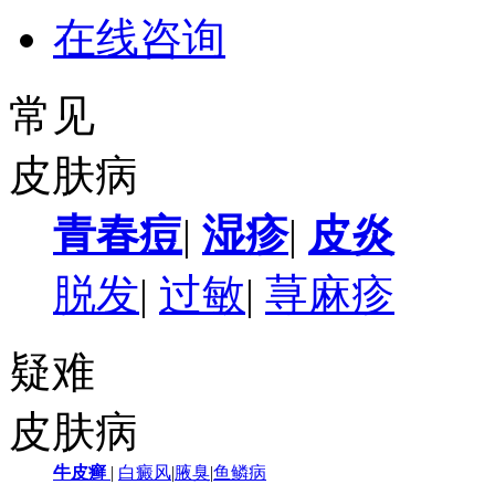
在线咨询
常见
皮肤病
青春痘
|
湿疹
|
皮炎
脱发
|
过敏
|
荨麻疹
疑难
皮肤病
牛皮癣
|
白癜风
|
腋臭
|
鱼鳞病