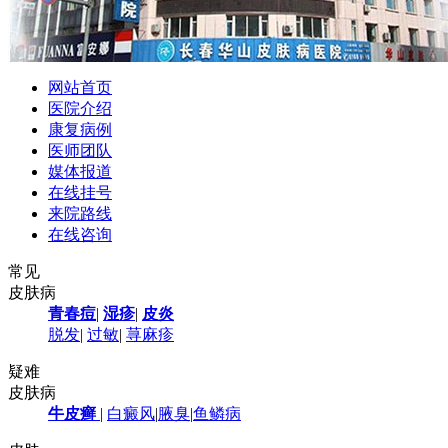
网站首页
医院介绍
康复病例
医师团队
媒体报道
在线挂号
来院路线
在线咨询
常见
皮肤病
青春痘
|
湿疹
|
皮炎
脱发
|
过敏
|
荨麻疹
疑难
皮肤病
牛皮癣
|
白癜风
|
腋臭
|
鱼鳞病