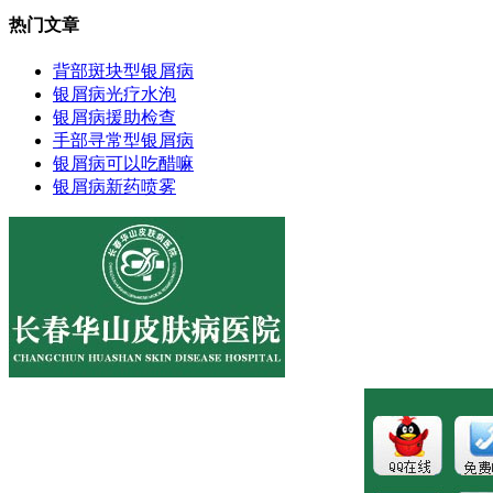
热门文章
背部斑块型银屑病
银屑病光疗水泡
银屑病援助检查
手部寻常型银屑病
银屑病可以吃醋嘛
银屑病新药喷雾
医院地址:长春市南关区大经路356号1-7层
健康热线：043181089997
版权所有:长春博润皮肤病医院
注：本站所有皮肤疾病相关信息内容仅供参考，不能代表医