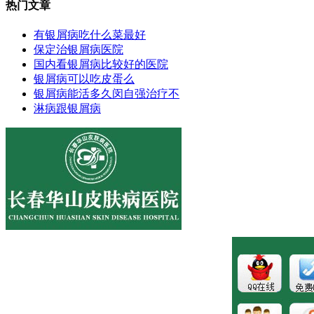
热门文章
有银屑病吃什么菜最好
保定治银屑病医院
国内看银屑病比较好的医院
银屑病可以吃皮蛋么
银屑病能活多久闵自强治疗不
淋病跟银屑病
医院地址:长春市南关区大经路356号1-7层
健康热线：043181089997
版权所有:长春博润皮肤病医院
注：本站所有皮肤疾病相关信息内容仅供参考，不能代表医