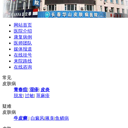
网站首页
医院介绍
康复病例
医师团队
媒体报道
在线挂号
来院路线
在线咨询
常见
皮肤病
青春痘
|
湿疹
|
皮炎
脱发
|
过敏
|
荨麻疹
疑难
皮肤病
牛皮癣
|
白癜风
|
腋臭
|
鱼鳞病