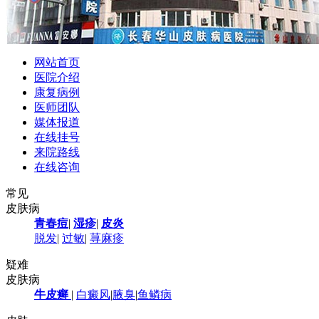
网站首页
医院介绍
康复病例
医师团队
媒体报道
在线挂号
来院路线
在线咨询
常见
皮肤病
青春痘
|
湿疹
|
皮炎
脱发
|
过敏
|
荨麻疹
疑难
皮肤病
牛皮癣
|
白癜风
|
腋臭
|
鱼鳞病