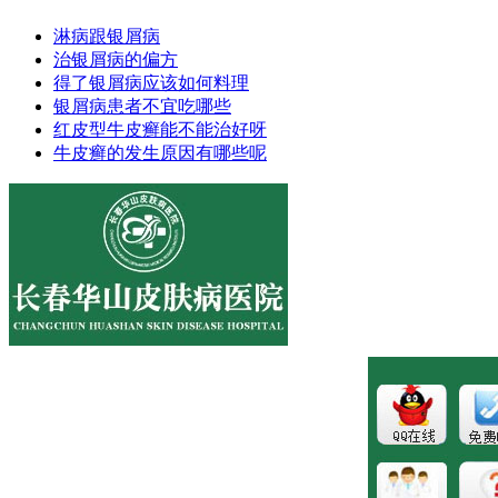
淋病跟银屑病
治银屑病的偏方
得了银屑病应该如何料理
银屑病患者不宜吃哪些
红皮型牛皮癣能不能治好呀
牛皮癣的发生原因有哪些呢
医院地址:长春市南关区大经路356号1-7层
健康热线：043181089997
版权所有:长春博润皮肤病医院
注：本站所有皮肤疾病相关信息内容仅供参考，不能代表医
生的诊断和治疗，就医请遵照医生诊断。